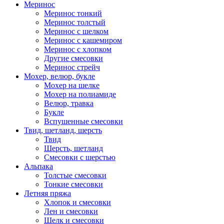
Меринос
Меринос тонкий
Меринос толстый
Меринос с шелком
Меринос с кашемиром
Меринос с хлопком
Другие смесовки
Меринос стрейч
Мохер, велюр, букле
Мохер на шелке
Мохер на полиамиде
Велюр, травка
Букле
Вспушенные смесовки
Твид, шетланд, шерсть
Твид
Шерсть, шетланд
Смесовки с шерстью
Альпака
Толстые смесовки
Тонкие смесовки
Летняя пряжа
Хлопок и смесовки
Лен и смесовки
Шелк и смесовки