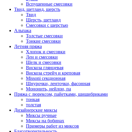
Вспушенные смесовки
Твид, шетланд, шерсть
Твид
Шерсть, шетланд
Смесовки с шерстью
Альпака
Толстые смесовки
Тонкие смесовки
Летняя пряжа
Хлопок и смесовки
Лен и смесовки
Шелк и смесовки
Вискоза глянцевая
Вискоза стрейч и креповая
Missoni секционная
Шнурочки, ленточки, фасонная
Мононить, нейлон, па
Пряжа с люрексом, пайетками, шишибриками
тонкая
толстая
Дизайнерские миксы
Миксы ручные
Миксы на бобинах
Примеры работ из миксов
Благотворительность