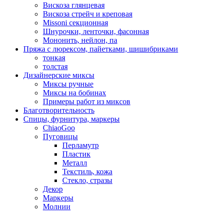
Вискоза глянцевая
Вискоза стрейч и креповая
Missoni секционная
Шнурочки, ленточки, фасонная
Мононить, нейлон, па
Пряжа с люрексом, пайетками, шишибриками
тонкая
толстая
Дизайнерские миксы
Миксы ручные
Миксы на бобинах
Примеры работ из миксов
Благотворительность
Спицы, фурнитура, маркеры
ChiaoGoo
Пуговицы
Перламутр
Пластик
Металл
Текстиль, кожа
Стекло, стразы
Декор
Маркеры
Молнии