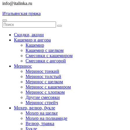
info@italinka.ru
Итальянская пряжа
Скидки, акции
Кашемир и ангора
Кашемир
Кашемир с шелком
Смесовки с кашемиром
Смесовки с ангорой
Меринос
Меринос тонкий
Меринос толстый
Меринос с шелком
Меринос с кашемиром
Меринос с хлопком
Другие смесовки
Меринос стрейч
Мохер, велюр, букле
Мохер на шелке
Мохер на полиамиде
Велюр, травка
Букле