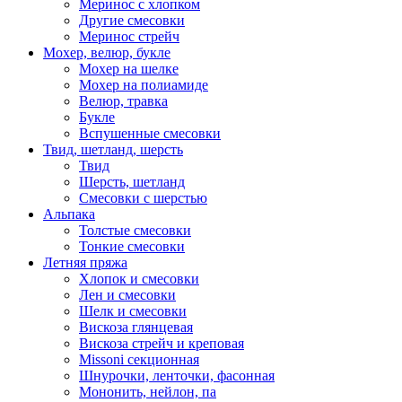
Меринос с хлопком
Другие смесовки
Меринос стрейч
Мохер, велюр, букле
Мохер на шелке
Мохер на полиамиде
Велюр, травка
Букле
Вспушенные смесовки
Твид, шетланд, шерсть
Твид
Шерсть, шетланд
Смесовки с шерстью
Альпака
Толстые смесовки
Тонкие смесовки
Летняя пряжа
Хлопок и смесовки
Лен и смесовки
Шелк и смесовки
Вискоза глянцевая
Вискоза стрейч и креповая
Missoni секционная
Шнурочки, ленточки, фасонная
Мононить, нейлон, па