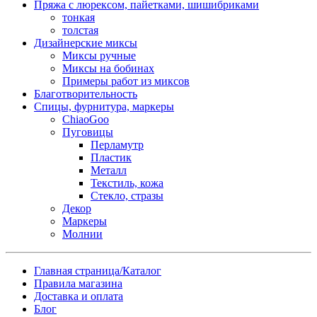
Пряжа с люрексом, пайетками, шишибриками
тонкая
толстая
Дизайнерские миксы
Миксы ручные
Миксы на бобинах
Примеры работ из миксов
Благотворительность
Спицы, фурнитура, маркеры
ChiaoGoo
Пуговицы
Перламутр
Пластик
Металл
Текстиль, кожа
Стекло, стразы
Декор
Маркеры
Молнии
Главная страница/Каталог
Правила магазина
Доставка и оплата
Блог