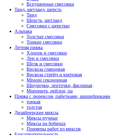
Вспушенные смесовки
Твид, шетланд, шерсть
Твид
Шерсть, шетланд
Смесовки с шерстью
Альпака
Толстые смесовки
Тонкие смесовки
Летняя пряжа
Хлопок и смесовки
Лен и смесовки
Шелк и смесовки
Вискоза глянцевая
Вискоза стрейч и креповая
Missoni секционная
Шнурочки, ленточки, фасонная
Мононить, нейлон, па
Пряжа с люрексом, пайетками, шишибриками
тонкая
толстая
Дизайнерские миксы
Миксы ручные
Миксы на бобинах
Примеры работ из миксов
Благотворительность