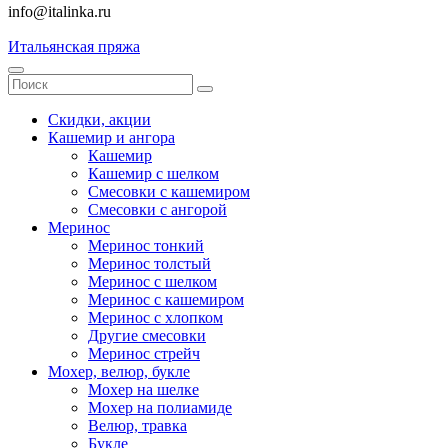
info@italinka.ru
Итальянская пряжа
Скидки, акции
Кашемир и ангора
Кашемир
Кашемир с шелком
Смесовки с кашемиром
Смесовки с ангорой
Меринос
Меринос тонкий
Меринос толстый
Меринос с шелком
Меринос с кашемиром
Меринос с хлопком
Другие смесовки
Меринос стрейч
Мохер, велюр, букле
Мохер на шелке
Мохер на полиамиде
Велюр, травка
Букле